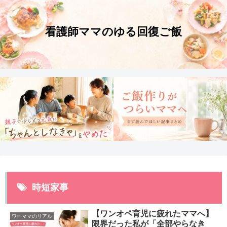
時短家事
【ワンオペ育児に疲れたママへ】
ワーママのリアル
限界だった私が「全部やらなき