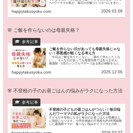
ペ×ワーママの私が、毎日の夕飯づくりがつらすぎた時
期から、宅食（ママ向けサービス）を取り入れて心が
ラクになるまでのリアルな体験をお話しします。
2026.02.08
happytakusyoku.com
🌸 ご飯を作らないのは母親失格？
ご飯を作らない日があっても母親失格じゃな
い！罪悪感が軽くなる考え方
「今日はご飯を作りたくない」「疲れて何もしたくな
い」。そんな日があっても母親失格ではありません。
看護師・3児のシングルマザーである私の体験をもと
に、罪悪感の理由や子どもへの影響、心が少し軽くな
る考え方をお伝えします。どうぞ参考にしてみてくだ
2025.12.05
happytakusyoku.com
さい。
🌸 不登校の子のお昼ごはんの悩みがラクになった方法
不登校の子どもの昼ごはんがつらい！毎日悩
んだワーママの私がラクになった方法
子どもが不登校になると毎日のお昼ごはんが想像以上
に負担になります。小学生姉妹の不登校を約3年間経験
した看護師ママが、食べない悩みやイライラとの向き
合い方、親子がラクになった昼ごはんの工夫を紹介し
ます。ぜひ参考にしてみてください。
2026.03.07
happytakusyoku.com