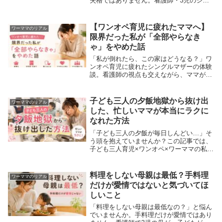
失格ではありません。看護師・3児のシン
グルマザーである私の体験をもとに、罪悪
感の理由や子どもへの影響、心が少し軽く
なる考え方をお伝えします。どうぞ参考に
【ワンオペ育児に疲れたママへ】
ワーママのリアル
してみてください。
限界だった私が「全部やらなき
ゃ」をやめた話
「私が倒れたら、この家はどうなる？」ワ
ンオペ育児に疲れたシングルマザーの体験
談。看護師の視点も交えながら、ママが倒
れても回る仕組み作りとラクになる工夫を
紹介します。ポイントは「ママだけが抱え
込まないこと」。ぜひ参考にしてくださ
子ども三人の夕飯地獄から抜け出
ワーママのリアル
い。
した、忙しいママが本当にラクに
なれた方法
「子ども三人の夕飯が毎日しんどい…」そ
う頭を抱えていませんか？この記事では、
子ども三人育児×ワンオペ×ワーママの私
が、毎日の夕飯づくりがつらすぎた時期か
ら、宅食（ママ向けサービス）を取り入れ
て心がラクになるまでのリアルな体験をお
料理をしない母親は最低？手料理
ワーママのリアル
話しします。
だけが愛情ではないと気づいてほ
しいこと
「料理をしない母親は最低なの？」と悩ん
でいませんか。手料理だけが愛情ではあり