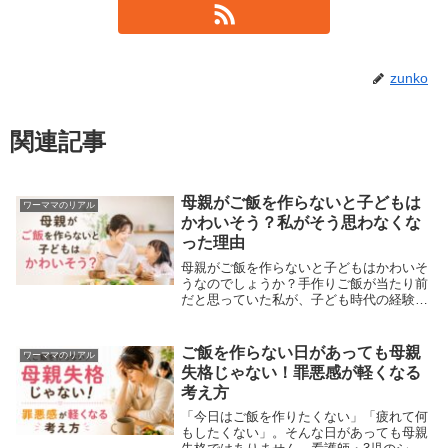
zunko
関連記事
母親がご飯を作らないと子どもは
ワーママのリアル
かわいそう？私がそう思わなくな
った理由
母親がご飯を作らないと子どもはかわいそ
うなのでしょうか？手作りご飯が当たり前
だと思っていた私が、子ども時代の経験と
母親になって気づいたことをお話ししま
す。本当に大切なのは手作りかどうかでは
なく、親子が笑顔で食卓を囲めることでし
ご飯を作らない日があっても母親
ワーママのリアル
た。
失格じゃない！罪悪感が軽くなる
考え方
「今日はご飯を作りたくない」「疲れて何
もしたくない」。そんな日があっても母親