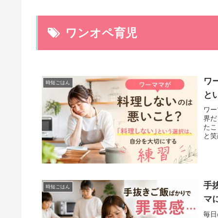
ワンオペ育児
ワ
時短ごはん
と
ワー
界だ
たこ
と笑
手
時短ごはん
マ
毎日