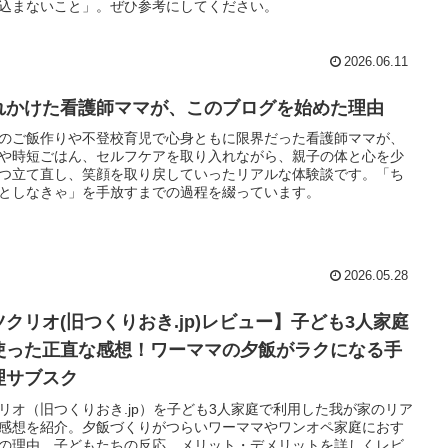
込まないこと」。ぜひ参考にしてください。
2026.06.11
れかけた看護師ママが、このブログを始めた理由
のご飯作りや不登校育児で心身ともに限界だった看護師ママが、
や時短ごはん、セルフケアを取り入れながら、親子の体と心を少
つ立て直し、笑顔を取り戻していったリアルな体験談です。「ち
としなきゃ」を手放すまでの過程を綴っています。
2026.05.28
ツクリオ(旧つくりおき.jp)レビュー】子ども3人家庭
使った正直な感想！ワーママの夕飯がラクになる手
理サブスク
リオ（旧つくりおき.jp）を子ども3人家庭で利用した我が家のリア
感想を紹介。夕飯づくりがつらいワーママやワンオペ家庭におす
の理由、子どもたちの反応、メリット・デメリットを詳しくレビ