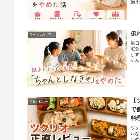
抱え
倒
ワーママのリアル
毎日
宅食
しず
ゃん
【
宅食レビュー
で
料
ツク
ルな
すめ