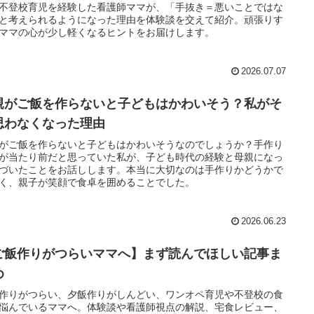
不登校育児を経験した看護師ママが、「手抜き＝悪いことではな
と考えられるようになった理由を体験談を交えて紹介。頑張りす
ママの心が少し軽くなるヒントをお届けします。
2026.07.07
親がご飯を作らないと子どもはかわいそう？私がそ
思わなくなった理由
がご飯を作らないと子どもはかわいそうなのでしょうか？手作り
が当たり前だと思っていた私が、子ども時代の経験と母親になっ
づいたことをお話しします。本当に大切なのは手作りかどうかで
く、親子が笑顔で食卓を囲めることでした。
2026.06.23
ご飯作りがつらいママへ】まず読んでほしい記事ま
め
作りがつらい、夕飯作りがしんどい、ワンオペ育児や不登校の食
悩んでいるママへ。体験談や看護師視点の解説、宅食レビュー、