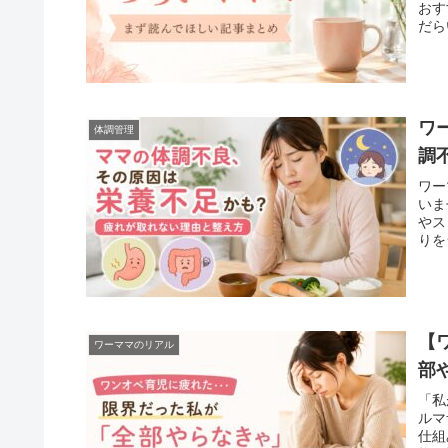
おす
だら
ワ
体調管理
調
ワー
いま
やス
りを
【
ワーママのリアル
部
「私
ルマ
仕組