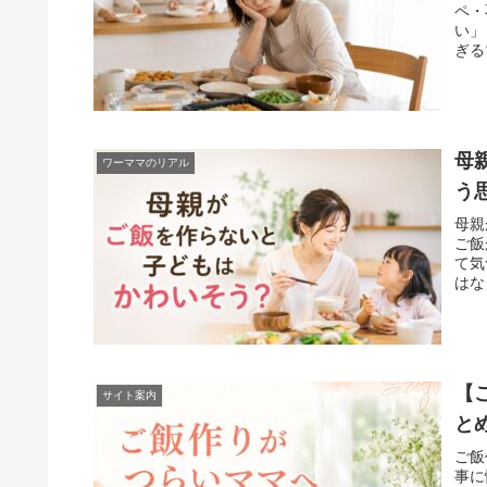
ペ・
い」
ぎる
母
ワーママのリアル
う
母親
ご飯
て気
はな
【
サイト案内
と
ご飯
事に