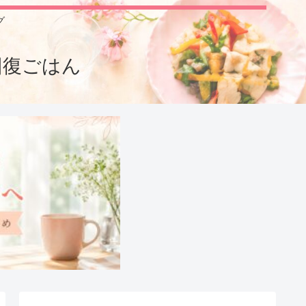
グ
回復ごはん