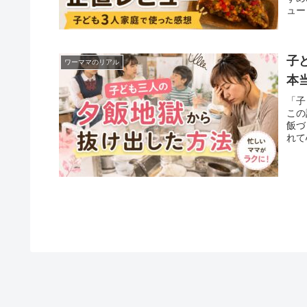
ュー
子
ワーママのリアル
本
「子
この
飯づ
れて