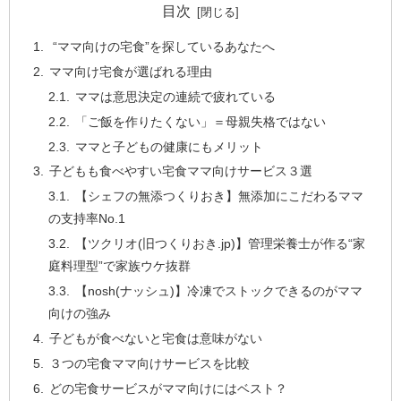
目次
“ママ向けの宅食”を探しているあなたへ
ママ向け宅食が選ばれる理由
ママは意思決定の連続で疲れている
「ご飯を作りたくない」＝母親失格ではない
ママと子どもの健康にもメリット
子どもも食べやすい宅食ママ向けサービス３選
【シェフの無添つくりおき】無添加にこだわるママ
の支持率No.1
【ツクリオ(旧つくりおき.jp)】管理栄養士が作る“家
庭料理型”で家族ウケ抜群
【nosh(ナッシュ)】冷凍でストックできるのがママ
向けの強み
子どもが食べないと宅食は意味がない
３つの宅食ママ向けサービスを比較
どの宅食サービスがママ向けにはベスト？