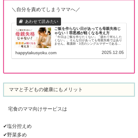
＼自分を責めてしまうママへ／
ご飯を作らない日があっても母親失格じ
ゃない！罪悪感が軽くなる考え方
「今日はご飯を作りたくない」「疲れて何もした
くない」。そんな日があっても母親失格ではあり
ません。看護師・3児のシングルマザーである私
の体験をもとに、罪悪感の理由や子どもへの影
響、心が少し軽くなる考え方をお伝えします。ど
2025.12.05
happytakusyoku.com
うぞ参考にしてみてください。
ママと子どもの健康にもメリット
宅食のママ向けサービスは
✔塩分控えめ
✔野菜多め